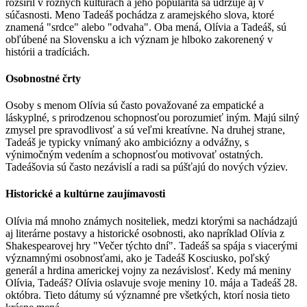
rozšíril v rôznych kultúrach a jeho popularita sa udržuje aj v
súčasnosti. Meno Tadeáš pochádza z aramejského slova, ktoré
znamená "srdce" alebo "odvaha". Oba mená, Olívia a Tadeáš, sú
obľúbené na Slovensku a ich význam je hlboko zakorenený v
histórii a tradíciách.
Osobnostné črty
Osoby s menom Olívia sú často považované za empatické a
láskyplné, s prirodzenou schopnosťou porozumieť iným. Majú silný
zmysel pre spravodlivosť a sú veľmi kreatívne. Na druhej strane,
Tadeáš je typicky vnímaný ako ambiciózny a odvážny, s
výnimočným vedením a schopnosťou motivovať ostatných.
Tadeášovia sú často nezávislí a radi sa púšťajú do nových výziev.
Historické a kultúrne zaujímavosti
Olívia má mnoho známych nositeliek, medzi ktorými sa nachádzajú
aj literárne postavy a historické osobnosti, ako napríklad Olívia z
Shakespearovej hry "Večer týchto dní". Tadeáš sa spája s viacerými
významnými osobnosťami, ako je Tadeáš Kosciusko, poľský
generál a hrdina americkej vojny za nezávislosť. Kedy má meniny
Olívia, Tadeáš? Olívia oslavuje svoje meniny 10. mája a Tadeáš 28.
októbra. Tieto dátumy sú významné pre všetkých, ktorí nosia tieto