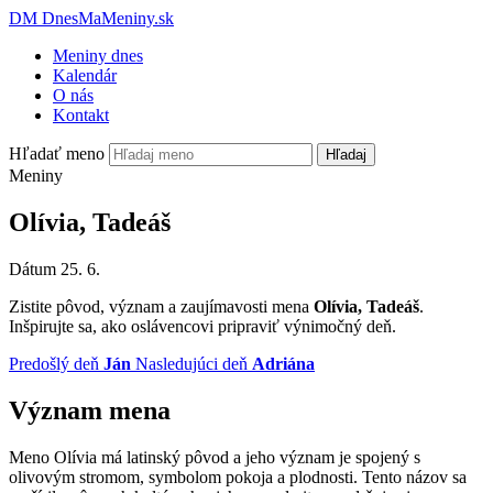
DM
DnesMaMeniny.sk
Meniny dnes
Kalendár
O nás
Kontakt
Hľadať meno
Hľadaj
Meniny
Olívia, Tadeáš
Dátum
25. 6.
Zistite pôvod, význam a zaujímavosti mena
Olívia, Tadeáš
.
Inšpirujte sa, ako oslávencovi pripraviť výnimočný deň.
Predošlý deň
Ján
Nasledujúci deň
Adriána
Význam mena
Meno Olívia má latinský pôvod a jeho význam je spojený s
olivovým stromom, symbolom pokoja a plodnosti. Tento názov sa