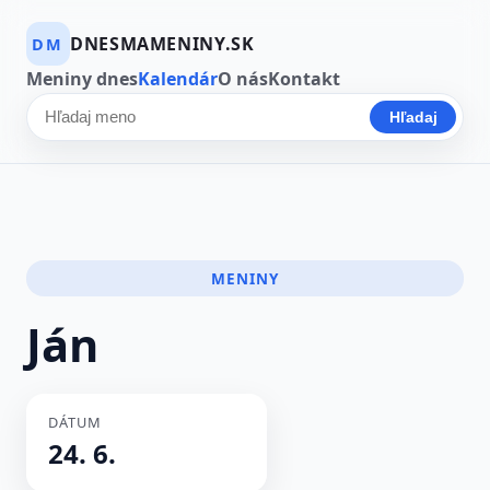
DNESMAMENINY.SK
DM
Meniny dnes
Kalendár
O nás
Kontakt
Hľadaj
Hľadať meno
MENINY
Ján
DÁTUM
24. 6.