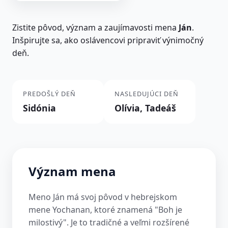
Zistite pôvod, význam a zaujímavosti mena
Ján
.
Inšpirujte sa, ako oslávencovi pripraviť výnimočný
deň.
PREDOŠLÝ DEŇ
NASLEDUJÚCI DEŇ
Sidónia
Olívia, Tadeáš
Význam mena
Meno Ján má svoj pôvod v hebrejskom
mene Yochanan, ktoré znamená "Boh je
milostivý". Je to tradičné a veľmi rozšírené