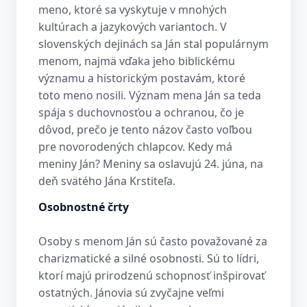
meno, ktoré sa vyskytuje v mnohých
kultúrach a jazykových variantoch. V
slovenských dejinách sa Ján stal populárnym
menom, najmä vďaka jeho biblickému
významu a historickým postavám, ktoré
toto meno nosili. Význam mena Ján sa teda
spája s duchovnosťou a ochranou, čo je
dôvod, prečo je tento názov často voľbou
pre novorodených chlapcov. Kedy má
meniny Ján? Meniny sa oslavujú 24. júna, na
deň svätého Jána Krstiteľa.
Osobnostné črty
Osoby s menom Ján sú často považované za
charizmatické a silné osobnosti. Sú to lídri,
ktorí majú prirodzenú schopnosť inšpirovať
ostatných. Jánovia sú zvyčajne veľmi