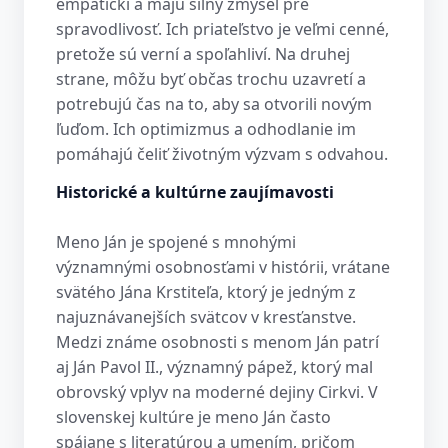
empatickí a majú silný zmysel pre
spravodlivosť. Ich priateľstvo je veľmi cenné,
pretože sú verní a spoľahliví. Na druhej
strane, môžu byť občas trochu uzavretí a
potrebujú čas na to, aby sa otvorili novým
ľuďom. Ich optimizmus a odhodlanie im
pomáhajú čeliť životným výzvam s odvahou.
Historické a kultúrne zaujímavosti
Meno Ján je spojené s mnohými
významnými osobnosťami v histórii, vrátane
svätého Jána Krstiteľa, ktorý je jedným z
najuznávanejších svätcov v kresťanstve.
Medzi známe osobnosti s menom Ján patrí
aj Ján Pavol II., významný pápež, ktorý mal
obrovský vplyv na moderné dejiny Cirkvi. V
slovenskej kultúre je meno Ján často
spájane s literatúrou a umením, pričom