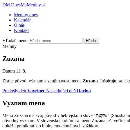
DM
DnesMaMeniny.sk
Meniny dnes
Kalendár
O nás
Kontakt
Hľadať meno
Hľadaj
Meniny
Zuzana
Dátum
11. 8.
Zistite pôvod, význam a zaujímavosti mena
Zuzana
. Inšpirujte sa, 
Predošlý deň
Vavrinec
Nasledujúci deň
Darina
Význam mena
Meno Zuzana má svoj pôvod v hebrejskom slove "שׁוּשַׁנָּה" (Shoshannah), čo znamená "lilija" alebo "kvetina". Tento názov sa v priebehu storočí rozšíril do rôznych jazykov a kultúr, pričom si zachoval svoj
pôvodný význam. V slovenskej kultúre sa meno Zuzana teší veľkej obľ
dokážu preniknúť do hĺbky emocionálnych zážitkov.