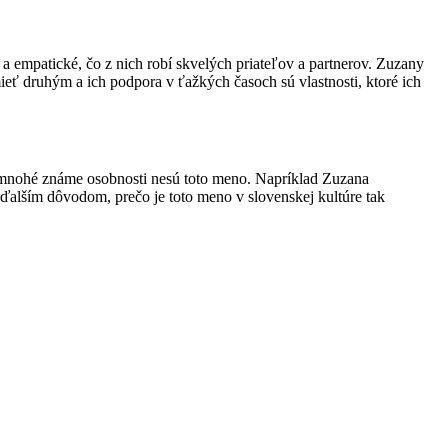
empatické, čo z nich robí skvelých priateľov a partnerov. Zuzany
eť druhým a ich podpora v ťažkých časoch sú vlastnosti, ktoré ich
m mnohé známe osobnosti nesú toto meno. Napríklad Zuzana
ďalším dôvodom, prečo je toto meno v slovenskej kultúre tak