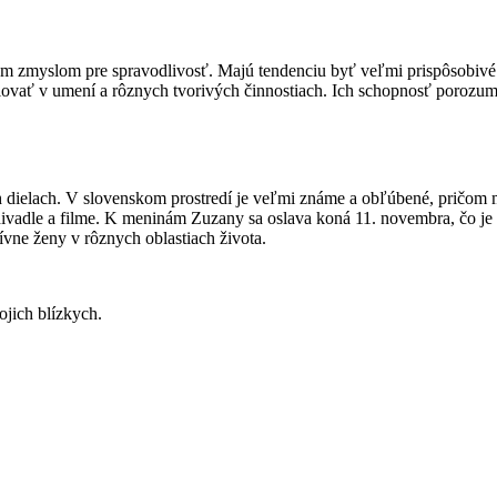
zmyslom pre spravodlivosť. Majú tendenciu byť veľmi prispôsobivé a 
lovať v umení a rôznych tvorivých činnostiach. Ich schopnosť porozumi
ch dielach. V slovenskom prostredí je veľmi známe a obľúbené, pričo
vadle a filme. K meninám Zuzany sa oslava koná 11. novembra, čo je 
vne ženy v rôznych oblastiach života.
ojich blízkych.