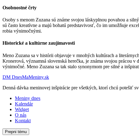
Osobnostné črty
Osoby s menom Zuzana sú známe svojou láskyplnou povahou a silným 
sú často kreatívne a majú bohatú predstavivosť, čo im umožňuje exce
robia výnimočnými.
Historické a kultúrne zaujímavosti
Meno Zuzana sa v histórii objavuje v mnohých kultúrach a literárny
Kronerová, významná slovenská herečka, je známa svojou prácou v di
výnimočné. Meno Zuzana sa tak stalo synonymom pre silné a inšpiratí
DM
DnesMaMeniny.sk
Denná dávka meninovej inšpirácie pre všetkých, ktorí chcú potešiť sv
Meniny dnes
Kalendár
Widget
O nás
Kontakt
Prepni tému