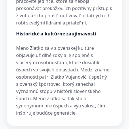
pracovité jedince, ktoré sa neboja
prekonávať prekážky. Ich pozitívny prístup k
životu a schopnosť motivovať ostatných ich
robí skvelými lídrami a priateľmi.
Historické a kultúrne zaujímavosti
Meno Zlatko sa v slovenskej kultúre
objavuje už dlhé roky a je spojené s
viacerými osobnosťami, ktoré dosiahli
úspech vo svojich oblastiach. Medzi známe
osobnosti patrí Zlatko Vujanović, úspešný
slovenský športovec, ktorý zanechal
významnú stopu v histórii slovenského
športu. Meno Zlatko sa tak stalo
synonymom pre úspech a vytrvalosť, čím
inšpiruje budúce generácie.