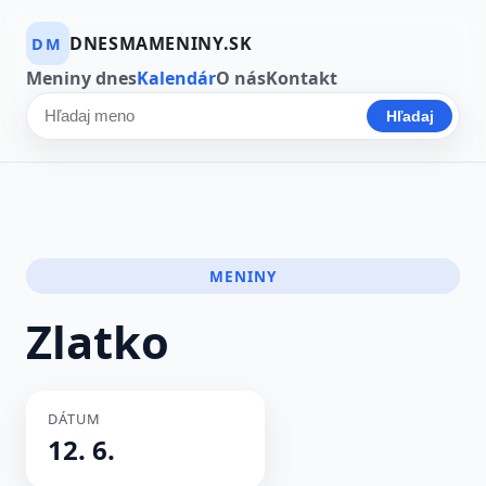
DNESMAMENINY.SK
DM
Meniny dnes
Kalendár
O nás
Kontakt
Hľadaj
Hľadať meno
MENINY
Zlatko
DÁTUM
12. 6.