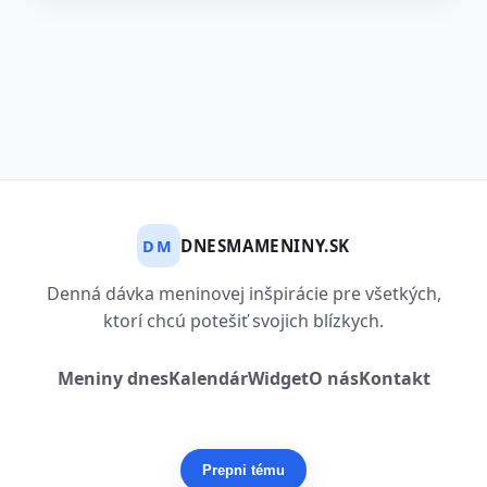
DNESMAMENINY.SK
DM
Denná dávka meninovej inšpirácie pre všetkých,
ktorí chcú potešiť svojich blízkych.
Meniny dnes
Kalendár
Widget
O nás
Kontakt
Prepni tému