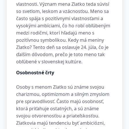
vlastnosti. Význam mena Zlatko teda súvisí
so svetlom, leskom a vzácnosťou. Meno sa
často spája s pozitívnymi vlastnosťami a
vysokými ambíciami, čo ho robí obľúbeným
medzi rodičmi, ktorí hľadajú meno s
pozitívnou symbolikou. Kedy má meniny
Zlatko? Tento deň sa oslavuje 24. júla, čo je
ďalším dôvodom, prečo je toto meno tak
obľúbené v slovenskej kultúre.
Osobnostné črty
Osoby s menom Zlatko sú známe svojou
charizmou, optimizmom a silným zmyslom
pre spravodlivosť. Často majú osobnosť,
ktorá priťahuje ostatných, a sú známe
svojou otvorenosťou a priateľskosťou.
Zlatkovia majú tendenciu byť ambiciózni,