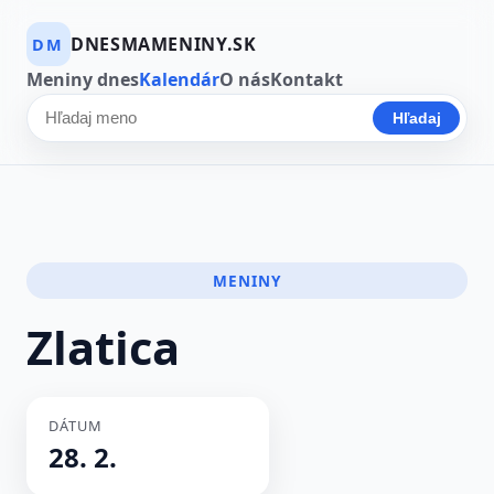
DNESMAMENINY.SK
DM
Meniny dnes
Kalendár
O nás
Kontakt
Hľadaj
Hľadať meno
MENINY
Zlatica
DÁTUM
28. 2.