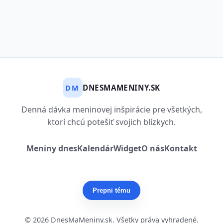
DNESMAMENINY.SK
DM
Denná dávka meninovej inšpirácie pre všetkých,
ktorí chcú potešiť svojich blízkych.
Meniny dnes
Kalendár
Widget
O nás
Kontakt
Prepni tému
© 2026 DnesMaMeniny.sk. Všetky práva vyhradené.