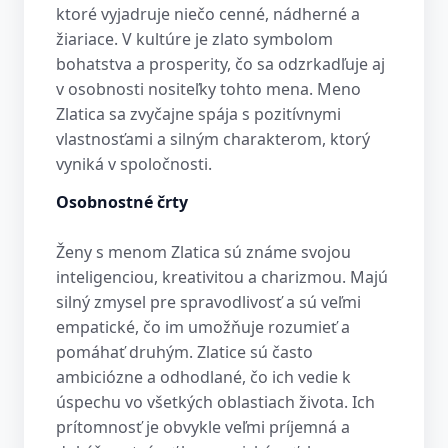
ktoré vyjadruje niečo cenné, nádherné a
žiariace. V kultúre je zlato symbolom
bohatstva a prosperity, čo sa odzrkadľuje aj
v osobnosti nositeľky tohto mena. Meno
Zlatica sa zvyčajne spája s pozitívnymi
vlastnosťami a silným charakterom, ktorý
vyniká v spoločnosti.
Osobnostné črty
Ženy s menom Zlatica sú známe svojou
inteligenciou, kreativitou a charizmou. Majú
silný zmysel pre spravodlivosť a sú veľmi
empatické, čo im umožňuje rozumieť a
pomáhať druhým. Zlatice sú často
ambiciózne a odhodlané, čo ich vedie k
úspechu vo všetkých oblastiach života. Ich
prítomnosť je obvykle veľmi príjemná a