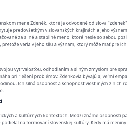
nskom mene Zdeněk, ktoré je odvodené od slova "zdenek",
skytuje predovšetkým v slovanských krajinách a jeho význam
žované za silné a stabilné meno, ktoré nesie so sebou poz
 pretože veria v jeho silu a význam, ktorý môže mať pre ich 
jou vytrvalosťou, odhodlaním a silným zmyslom pre sprav
máha pri riešení problémov. Zdenkovia bývajú aj veľmi empa
dinou. Ich silná osobnosť a schopnosť viesť iných z nich ro
e.
i
rických a kultúrnych kontextoch. Medzi známe osobnosti pa
mne podieľal na formovaní slovenskej kultúry. Kedy má meni