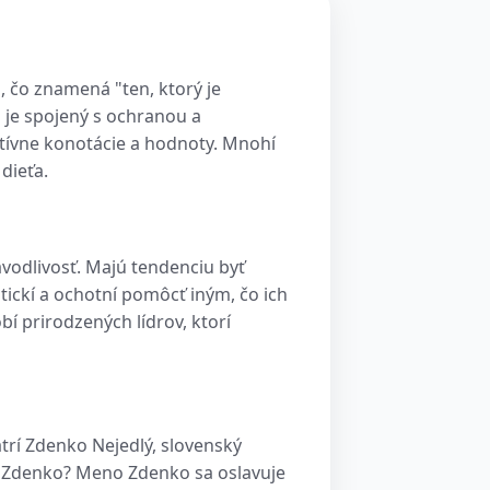
 čo znamená "ten, ktorý je
 je spojený s ochranou a
itívne konotácie a hodnoty. Mnohí
dieťa.
odlivosť. Majú tendenciu byť
tickí a ochotní pomôcť iným, čo ich
bí prirodzených lídrov, ktorí
trí Zdenko Nejedlý, slovenský
ny Zdenko? Meno Zdenko sa oslavuje