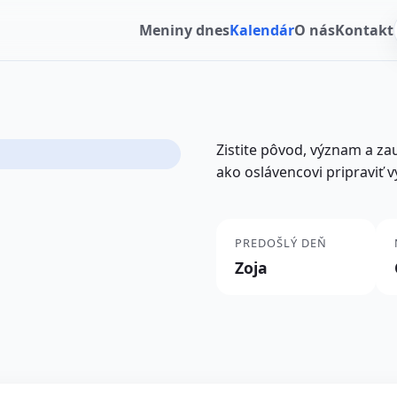
Meniny dnes
Kalendár
O nás
Kontakt
Zistite pôvod, význam a z
ako oslávencovi pripraviť 
PREDOŠLÝ DEŇ
Zoja