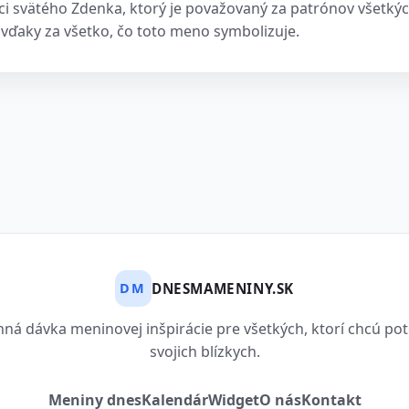
ci svätého Zdenka, ktorý je považovaný za patrónov všetkýc
e vďaky za všetko, čo toto meno symbolizuje.
DNESMAMENINY.SK
DM
ná dávka meninovej inšpirácie pre všetkých, ktorí chcú pot
svojich blízkych.
Meniny dnes
Kalendár
Widget
O nás
Kontakt