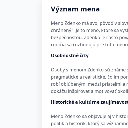
Význam mena
Meno Zdenko má svoj pôvod v slova
chránený". Je to meno, ktoré sa vy
bezpečnosťou. Zdenko je často pova
rodičia sa rozhodujú pre toto meno,
Osobnostné črty
Osoby s menom Zdenko sú známe svo
pragmatické a realistické, čo im po
robí obľúbenými medzi priateľmi a ro
dokážu inšpirovať a motivovať okoli
Historické a kultúrne zaujímavost
Meno Zdenko sa objavuje aj v histo
politik a historik, ktorý sa význa