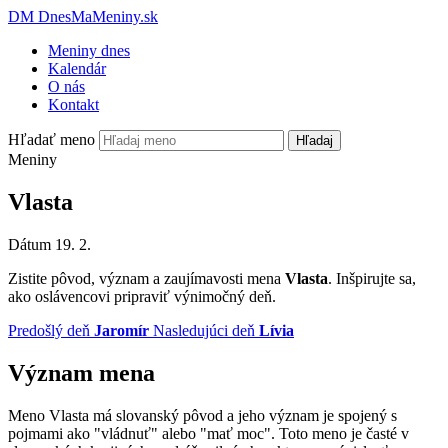
DM
DnesMaMeniny.sk
Meniny dnes
Kalendár
O nás
Kontakt
Hľadať meno
Hľadaj
Meniny
Vlasta
Dátum
19. 2.
Zistite pôvod, význam a zaujímavosti mena
Vlasta
. Inšpirujte sa,
ako oslávencovi pripraviť výnimočný deň.
Predošlý deň
Jaromír
Nasledujúci deň
Lívia
Význam mena
Meno Vlasta má slovanský pôvod a jeho význam je spojený s
pojmami ako "vládnuť" alebo "mať moc". Toto meno je časté v