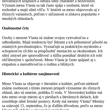
slovanských krajinách a odráža silný charakter a nezávislosť.
Význam mena Vlasta sa tak často spája s osobami, ktoré sú
rozhodné a majú silnú vôľu. V histórii sa meno objavovalo aj v
rôznych variantoch, pričom v súčasnosti si získava popularitu v
mnohých oblastiach.
Osobnostné črty
Osoby s menom Vlasta sú známe svojou vytrvalosťou a
odhodlaním. Majú tendenciu byť lídrami a ich prítomnosť pôsobí na
ostatných povzbudzujúco. Vyznačujú sa praktickým myslením a
schopnosťou rýchlo sa prispôsobiť meniacim sa okolnostiam. Ich
silný zmysel pre spravodlivosť a túžba pomáhať druhým ich robí
obľúbenými v spoločnosti. Meno Vlasta je často spájané aj s
empatiou a starostlivosťou o rodinu a blízkych.
Historické a kultúrne zaujímavosti
Meno Vlasta sa objavuje v literatúre a kultúre, pričom niektoré
známe osobnosti s týmto menom prispeli významne do rôznych
oblastí, ako sú umenie, politika či veda. V Slovenskej kultúre má
toto meno svoje miesto aj v piesňach a literárnych dielach, kde
zosobňuje silné ženské postavy. Kedy má meniny Vlasta? Meniny
sa oslavujú 15. septembra, čo je ďalším dôvodom, prečo sa meno