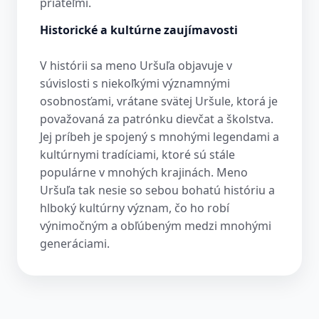
priateľmi.
Historické a kultúrne zaujímavosti
V histórii sa meno Uršuľa objavuje v
súvislosti s niekoľkými významnými
osobnosťami, vrátane svätej Uršule, ktorá je
považovaná za patrónku dievčat a školstva.
Jej príbeh je spojený s mnohými legendami a
kultúrnymi tradíciami, ktoré sú stále
populárne v mnohých krajinách. Meno
Uršuľa tak nesie so sebou bohatú históriu a
hlboký kultúrny význam, čo ho robí
výnimočným a obľúbeným medzi mnohými
generáciami.