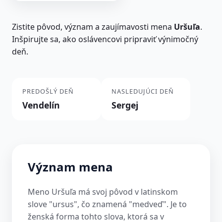
Zistite pôvod, význam a zaujímavosti mena
Uršuľa
.
Inšpirujte sa, ako oslávencovi pripraviť výnimočný
deň.
PREDOŠLÝ DEŇ
NASLEDUJÚCI DEŇ
Vendelín
Sergej
Význam mena
Meno Uršuľa má svoj pôvod v latinskom
slove "ursus", čo znamená "medveď". Je to
ženská forma tohto slova, ktorá sa v