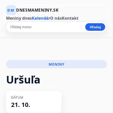
DNESMAMENINY.SK
DM
Meniny dnes
Kalendár
O nás
Kontakt
Hľadaj
Hľadať meno
MENINY
Uršuľa
DÁTUM
21. 10.