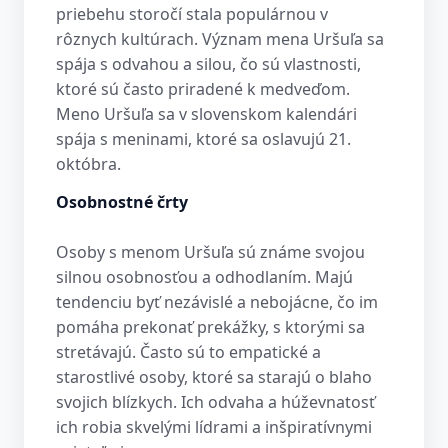
priebehu storočí stala populárnou v
rôznych kultúrach. Význam mena Uršuľa sa
spája s odvahou a silou, čo sú vlastnosti,
ktoré sú často priradené k medveďom.
Meno Uršuľa sa v slovenskom kalendári
spája s meninami, ktoré sa oslavujú 21.
októbra.
Osobnostné črty
Osoby s menom Uršuľa sú známe svojou
silnou osobnosťou a odhodlaním. Majú
tendenciu byť nezávislé a nebojácne, čo im
pomáha prekonať prekážky, s ktorými sa
stretávajú. Často sú to empatické a
starostlivé osoby, ktoré sa starajú o blaho
svojich blízkych. Ich odvaha a húževnatosť
ich robia skvelými lídrami a inšpiratívnymi