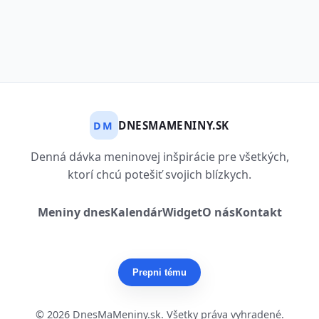
DNESMAMENINY.SK
DM
Denná dávka meninovej inšpirácie pre všetkých,
ktorí chcú potešiť svojich blízkych.
Meniny dnes
Kalendár
Widget
O nás
Kontakt
Prepni tému
© 2026 DnesMaMeniny.sk. Všetky práva vyhradené.