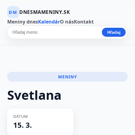
DNESMAMENINY.SK
DM
Meniny dnes
Kalendár
O nás
Kontakt
Hľadaj
Hľadať meno
MENINY
Svetlana
DÁTUM
15. 3.