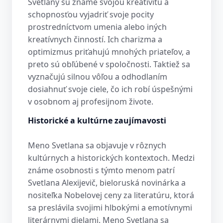
Svetlany sú známe svojou kreativitu a
schopnosťou vyjadriť svoje pocity
prostredníctvom umenia alebo iných
kreatívnych činností. Ich charizma a
optimizmus priťahujú mnohých priateľov, a
preto sú obľúbené v spoločnosti. Taktiež sa
vyznačujú silnou vôľou a odhodlaním
dosiahnuť svoje ciele, čo ich robí úspešnými
v osobnom aj profesijnom živote.
Historické a kultúrne zaujímavosti
Meno Svetlana sa objavuje v rôznych
kultúrnych a historických kontextoch. Medzi
známe osobnosti s týmto menom patrí
Svetlana Alexijevič, bieloruská novinárka a
nositeľka Nobelovej ceny za literatúru, ktorá
sa preslávila svojimi hlbokými a emotívnymi
literárnymi dielami. Meno Svetlana sa