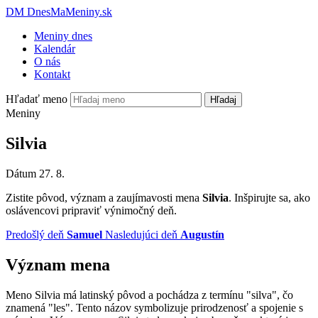
DM
DnesMaMeniny.sk
Meniny dnes
Kalendár
O nás
Kontakt
Hľadať meno
Hľadaj
Meniny
Silvia
Dátum
27. 8.
Zistite pôvod, význam a zaujímavosti mena
Silvia
. Inšpirujte sa, ako
oslávencovi pripraviť výnimočný deň.
Predošlý deň
Samuel
Nasledujúci deň
Augustín
Význam mena
Meno Silvia má latinský pôvod a pochádza z termínu "silva", čo
znamená "les". Tento názov symbolizuje prirodzenosť a spojenie s