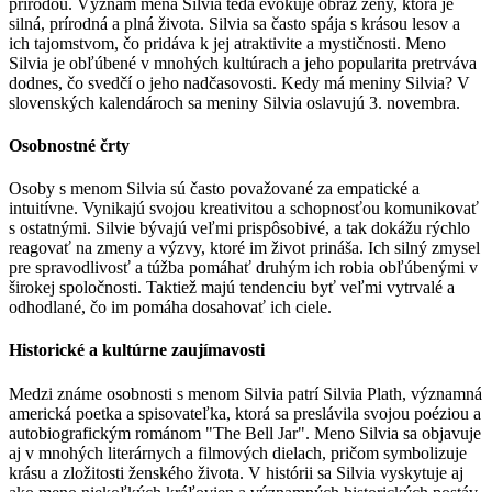
prírodou. Význam mena Silvia teda evokuje obraz ženy, ktorá je
silná, prírodná a plná života. Silvia sa často spája s krásou lesov a
ich tajomstvom, čo pridáva k jej atraktivite a mystičnosti. Meno
Silvia je obľúbené v mnohých kultúrach a jeho popularita pretrváva
dodnes, čo svedčí o jeho nadčasovosti. Kedy má meniny Silvia? V
slovenských kalendároch sa meniny Silvia oslavujú 3. novembra.
Osobnostné črty
Osoby s menom Silvia sú často považované za empatické a
intuitívne. Vynikajú svojou kreativitou a schopnosťou komunikovať
s ostatnými. Silvie bývajú veľmi prispôsobivé, a tak dokážu rýchlo
reagovať na zmeny a výzvy, ktoré im život prináša. Ich silný zmysel
pre spravodlivosť a túžba pomáhať druhým ich robia obľúbenými v
širokej spoločnosti. Taktiež majú tendenciu byť veľmi vytrvalé a
odhodlané, čo im pomáha dosahovať ich ciele.
Historické a kultúrne zaujímavosti
Medzi známe osobnosti s menom Silvia patrí Silvia Plath, významná
americká poetka a spisovateľka, ktorá sa preslávila svojou poéziou a
autobiografickým románom "The Bell Jar". Meno Silvia sa objavuje
aj v mnohých literárnych a filmových dielach, pričom symbolizuje
krásu a zložitosti ženského života. V histórii sa Silvia vyskytuje aj