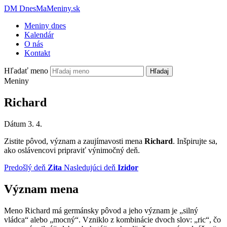
DM
DnesMaMeniny.sk
Meniny dnes
Kalendár
O nás
Kontakt
Hľadať meno
Hľadaj
Meniny
Richard
Dátum
3. 4.
Zistite pôvod, význam a zaujímavosti mena
Richard
. Inšpirujte sa,
ako oslávencovi pripraviť výnimočný deň.
Predošlý deň
Zita
Nasledujúci deň
Izidor
Význam mena
Meno Richard má germánsky pôvod a jeho význam je „silný
vládca“ alebo „mocný“. Vzniklo z kombinácie dvoch slov: „ric“, čo