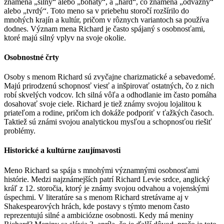
znamená „silný“ alebo „bohatý“, a „hard“, čo znamená „odvážny“
alebo „tvrdý“. Toto meno sa v priebehu storočí rozšírilo do
mnohých krajín a kultúr, pričom v rôznych variantoch sa používa
dodnes. Význam mena Richard je často spájaný s osobnosťami,
ktoré majú silný vplyv na svoje okolie.
Osobnostné črty
Osoby s menom Richard sú zvyčajne charizmatické a sebavedomé.
Majú prirodzenú schopnosť viesť a inšpirovať ostatných, čo z nich
robí skvelých vodcov. Ich silná vôľa a odhodlanie im často pomáha
dosahovať svoje ciele. Richard je tiež známy svojou lojalitou k
priateľom a rodine, pričom ich dokáže podporiť v ťažkých časoch.
Taktiež sú známi svojou analytickou mysľou a schopnosťou riešiť
problémy.
Historické a kultúrne zaujímavosti
Meno Richard sa spája s mnohými významnými osobnosťami
histórie. Medzi najznámejších patrí Richard Levie srdce, anglický
kráľ z 12. storočia, ktorý je známy svojou odvahou a vojenskými
úspechmi. V literatúre sa s menom Richard stretávame aj v
Shakespearových hrách, kde postavy s týmto menom často
reprezentujú silné a ambiciózne osobnosti. Kedy má meniny