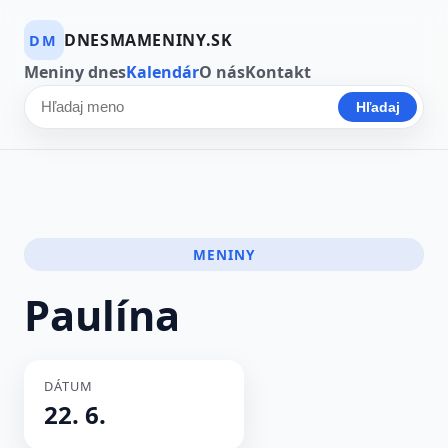
DNESMAMENINY.SK
DM
Meniny dnes
Kalendár
O nás
Kontakt
Hľadaj
Hľadať meno
MENINY
Paulína
DÁTUM
22. 6.