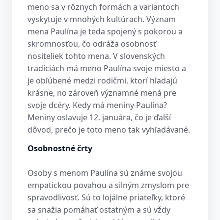
meno sa v rôznych formách a variantoch
vyskytuje v mnohých kultúrach. Význam
mena Paulína je teda spojený s pokorou a
skromnosťou, čo odráža osobnosť
nositeliek tohto mena. V slovenských
tradíciách má meno Paulína svoje miesto a
je obľúbené medzi rodičmi, ktorí hľadajú
krásne, no zároveň významné mená pre
svoje dcéry. Kedy má meniny Paulína?
Meniny oslavuje 12. januára, čo je ďalší
dôvod, prečo je toto meno tak vyhľadávané.
Osobnostné črty
Osoby s menom Paulína sú známe svojou
empatickou povahou a silným zmyslom pre
spravodlivosť. Sú to lojálne priateľky, ktoré
sa snažia pomáhať ostatným a sú vždy