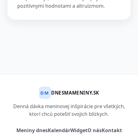
pozitívnymi hodnotami a altruizmom.
DNESMAMENINY.SK
DM
Denná dávka meninovej inšpirácie pre všetkých,
ktorí chcú potešiť svojich blízkych.
Meniny dnes
Kalendár
Widget
O nás
Kontakt