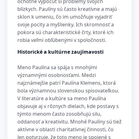
ochotné vypočuť si problémy svojich
blízkych. Paulíny sú často kreatívne a majú
sklon k umeniu, čo im umožňuje vyjadriť
svoje pocity a myšlienky. Ich skromnosť a
pokora sú charakteristické črty, ktoré ich
robia veľmi obľúbenými v spoločnosti.
Historické a kultúrne zaujímavosti
Meno Paulína sa spája s mnohými
významnými osobnosťami. Medzi
najznámejšie patrí Paulína Klemens, ktorá
bola významnou slovenskou spisovateľkou.
V literatúre a kultúre sa meno Paulína
objavuje aj v rôznych dielach, kde postavy s
týmto menom často zosobňujú silu,
oddanosť a kreativitu. Mnohé Paulíny sú tiež
aktívne v oblasti charitatívnej činnosti, čo
len potvrzuje, že toto meno je spojené s