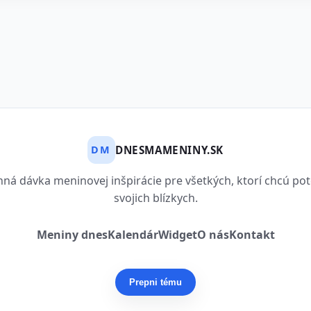
DNESMAMENINY.SK
DM
ná dávka meninovej inšpirácie pre všetkých, ktorí chcú pot
svojich blízkych.
Meniny dnes
Kalendár
Widget
O nás
Kontakt
Prepni tému