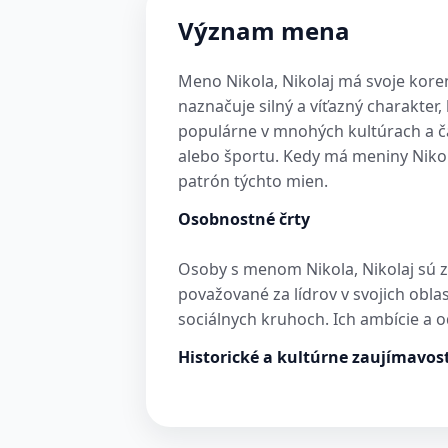
Význam mena
Meno Nikola, Nikolaj má svoje korene
naznačuje silný a víťazný charakter
populárne v mnohých kultúrach a ča
alebo športu. Kedy má meniny Nikola
patrón týchto mien.
Osobnostné črty
Osoby s menom Nikola, Nikolaj sú zn
považované za lídrov v svojich obla
sociálnych kruhoch. Ich ambície a 
Historické a kultúrne zaujímavost