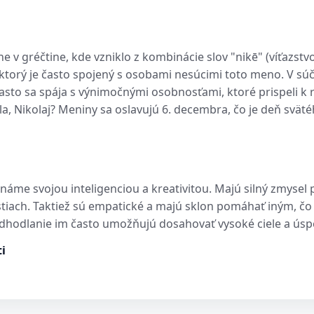
 v gréčtine, kde vzniklo z kombinácie slov "nikē" (víťazstv
, ktorý je často spojený s osobami nesúcimi toto meno. V súč
sto sa spája s výnimočnými osobnosťami, ktoré prispeli k
, Nikolaj? Meniny sa oslavujú 6. decembra, čo je deň sväté
áme svojou inteligenciou a kreativitou. Majú silný zmysel p
stiach. Taktiež sú empatické a majú sklon pomáhať iným, čo 
odhodlanie im často umožňujú dosahovať vysoké ciele a úspe
i