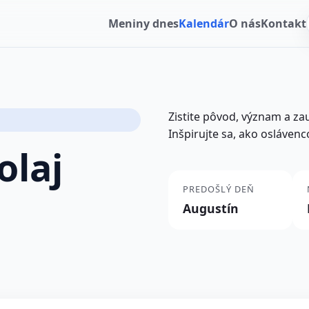
Meniny dnes
Kalendár
O nás
Kontakt
Zistite pôvod, význam a z
Inšpirujte sa, ako oslávenc
olaj
PREDOŠLÝ DEŇ
Augustín