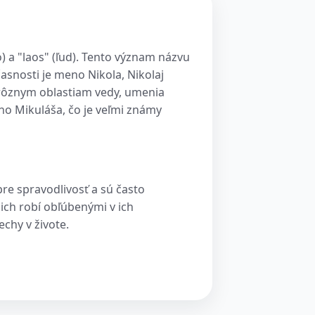
o) a "laos" (ľud). Tento význam názvu
asnosti je meno Nikola, Nikolaj
 rôznym oblastiam vedy, umenia
ho Mikuláša, čo je veľmi známy
re spravodlivosť a sú často
ich robí obľúbenými v ich
chy v živote.