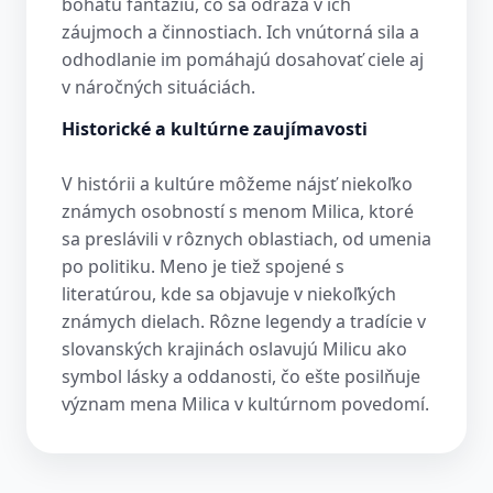
bohatú fantáziu, čo sa odráža v ich
záujmoch a činnostiach. Ich vnútorná sila a
odhodlanie im pomáhajú dosahovať ciele aj
v náročných situáciách.
Historické a kultúrne zaujímavosti
V histórii a kultúre môžeme nájsť niekoľko
známych osobností s menom Milica, ktoré
sa preslávili v rôznych oblastiach, od umenia
po politiku. Meno je tiež spojené s
literatúrou, kde sa objavuje v niekoľkých
známych dielach. Rôzne legendy a tradície v
slovanských krajinách oslavujú Milicu ako
symbol lásky a oddanosti, čo ešte posilňuje
význam mena Milica v kultúrnom povedomí.