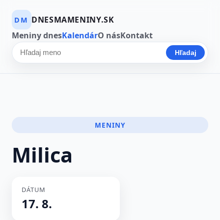
DNESMAMENINY.SK
DM
Meniny dnes
Kalendár
O nás
Kontakt
Hľadaj
Hľadať meno
MENINY
Milica
DÁTUM
17. 8.