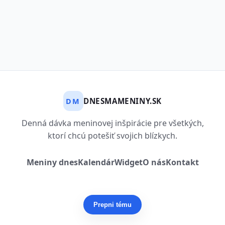
DNESMAMENINY.SK
DM
Denná dávka meninovej inšpirácie pre všetkých,
ktorí chcú potešiť svojich blízkych.
Meniny dnes
Kalendár
Widget
O nás
Kontakt
Prepni tému