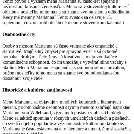
Tento pôvod a význam mena Marianna sú častokrát spájané s
nežnosťou, krásou a ženskosťou. Meno sa v slovenskej kultúre teší
obľube a nositeľky tohto mena sú známe svojou silou a odhodlaním.
Kedy má meniny Marianna? Tento sviatok sa oslavuje 15.
septembra, čo z nej robí obľúbené meno v slovenskom kalendári.
Osobnostné črty
Osoby s menom Marianna sú často vnímané ako empatické a
starostlivé. Majú silný zmysel pre spravodlivosť a sú ochotné
pomáhať druhým. Tieto ženy sú kreatívne a majú vynikajúce
komunikačné schopnosti, čo im umožňuje vytvárať silné vzťahy s
okolím. Meno Marianna je spojené aj s osobnou silou a odvahou,
pričom nositeľky tohto mena sú známe svojou odhodlanosťou
dosiahnuť svoje ciele.
Historické a kultúrne zaujímavosti
Meno Marianna sa objavuje v mnohých kultúrach a literárnych
dielach, pričom známe osobnosti s týmto menom zahŕňajú napríklad
Mariannu von Willebrand, významnú postavu v oblasti biológie.
Meno sa taktiež spomína v rôznych umeleckých dielach a piesňach,
čo svedčí o jeho popularite a významnosti v kultúrnom kontexte.
Marianna je často oslavovaná aj v literatúre a umení, čím si zaslúžila