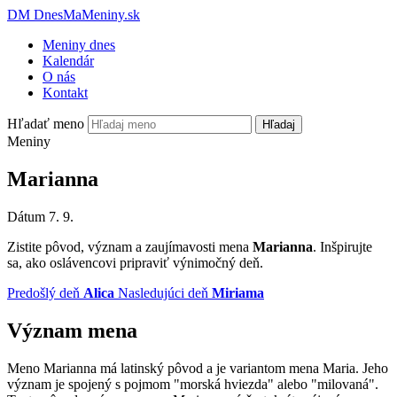
DM
DnesMaMeniny.sk
Meniny dnes
Kalendár
O nás
Kontakt
Hľadať meno
Hľadaj
Meniny
Marianna
Dátum
7. 9.
Zistite pôvod, význam a zaujímavosti mena
Marianna
. Inšpirujte
sa, ako oslávencovi pripraviť výnimočný deň.
Predošlý deň
Alica
Nasledujúci deň
Miriama
Význam mena
Meno Marianna má latinský pôvod a je variantom mena Maria. Jeho
význam je spojený s pojmom "morská hviezda" alebo "milovaná".