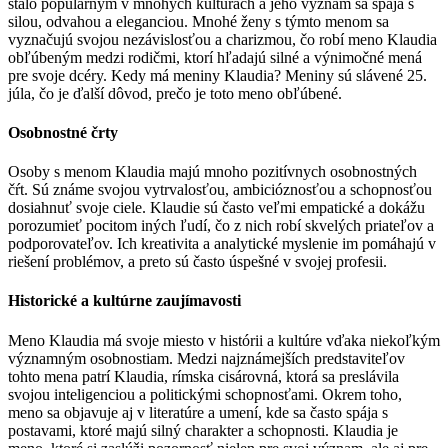
stalo populárnym v mnohých kultúrach a jeho význam sa spája s
silou, odvahou a eleganciou. Mnohé ženy s týmto menom sa
vyznačujú svojou nezávislosťou a charizmou, čo robí meno Klaudia
obľúbeným medzi rodičmi, ktorí hľadajú silné a výnimočné mená
pre svoje dcéry. Kedy má meniny Klaudia? Meniny sú slávené 25.
júla, čo je ďalší dôvod, prečo je toto meno obľúbené.
Osobnostné črty
Osoby s menom Klaudia majú mnoho pozitívnych osobnostných
čŕt. Sú známe svojou vytrvalosťou, ambicióznosťou a schopnosťou
dosiahnuť svoje ciele. Klaudie sú často veľmi empatické a dokážu
porozumieť pocitom iných ľudí, čo z nich robí skvelých priateľov a
podporovateľov. Ich kreativita a analytické myslenie im pomáhajú v
riešení problémov, a preto sú často úspešné v svojej profesii.
Historické a kultúrne zaujímavosti
Meno Klaudia má svoje miesto v histórii a kultúre vďaka niekoľkým
významným osobnostiam. Medzi najznámejších predstaviteľov
tohto mena patrí Klaudia, rímska cisárovná, ktorá sa preslávila
svojou inteligenciou a politickými schopnosťami. Okrem toho,
meno sa objavuje aj v literatúre a umení, kde sa často spája s
postavami, ktoré majú silný charakter a schopnosti. Klaudia je