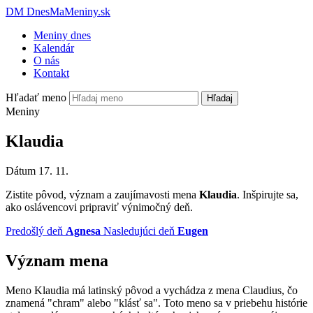
DM
DnesMaMeniny.sk
Meniny dnes
Kalendár
O nás
Kontakt
Hľadať meno
Hľadaj
Meniny
Klaudia
Dátum
17. 11.
Zistite pôvod, význam a zaujímavosti mena
Klaudia
. Inšpirujte sa,
ako oslávencovi pripraviť výnimočný deň.
Predošlý deň
Agnesa
Nasledujúci deň
Eugen
Význam mena
Meno Klaudia má latinský pôvod a vychádza z mena Claudius, čo
znamená "chram" alebo "klásť sa". Toto meno sa v priebehu histórie