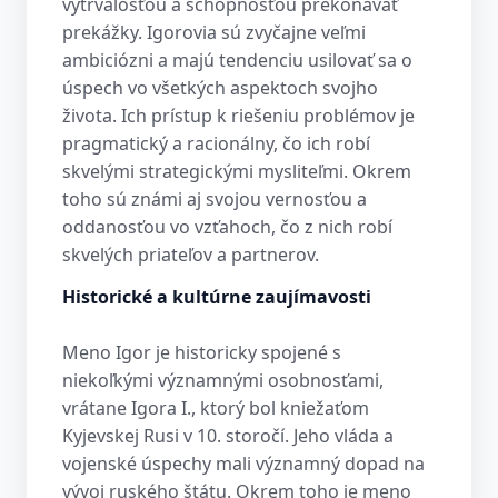
vytrvalosťou a schopnosťou prekonávať
prekážky. Igorovia sú zvyčajne veľmi
ambiciózni a majú tendenciu usilovať sa o
úspech vo všetkých aspektoch svojho
života. Ich prístup k riešeniu problémov je
pragmatický a racionálny, čo ich robí
skvelými strategickými mysliteľmi. Okrem
toho sú známi aj svojou vernosťou a
oddanosťou vo vzťahoch, čo z nich robí
skvelých priateľov a partnerov.
Historické a kultúrne zaujímavosti
Meno Igor je historicky spojené s
niekoľkými významnými osobnosťami,
vrátane Igora I., ktorý bol kniežaťom
Kyjevskej Rusi v 10. storočí. Jeho vláda a
vojenské úspechy mali významný dopad na
vývoj ruského štátu. Okrem toho je meno