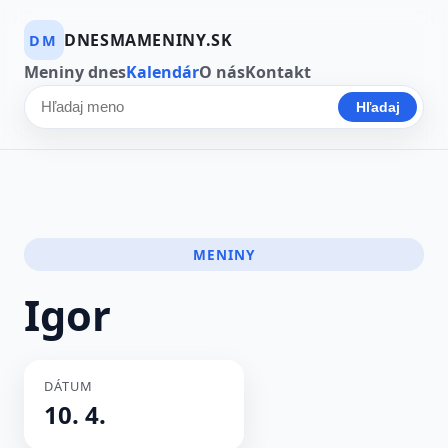
DNESMAMENINY.SK
DM
Meniny dnes
Kalendár
O nás
Kontakt
Hľadaj
Hľadať meno
MENINY
Igor
DÁTUM
10. 4.