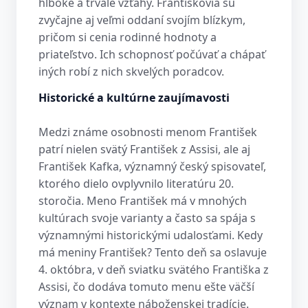
hlboké a trvalé vzťahy. Františkovia sú
zvyčajne aj veľmi oddaní svojím blízkym,
pričom si cenia rodinné hodnoty a
priateľstvo. Ich schopnosť počúvať a chápať
iných robí z nich skvelých poradcov.
Historické a kultúrne zaujímavosti
Medzi známe osobnosti menom František
patrí nielen svätý František z Assisi, ale aj
František Kafka, významný český spisovateľ,
ktorého dielo ovplyvnilo literatúru 20.
storočia. Meno František má v mnohých
kultúrach svoje varianty a často sa spája s
významnými historickými udalosťami. Kedy
má meniny František? Tento deň sa oslavuje
4. októbra, v deň sviatku svätého Františka z
Assisi, čo dodáva tomuto menu ešte väčší
význam v kontexte náboženskej tradície.