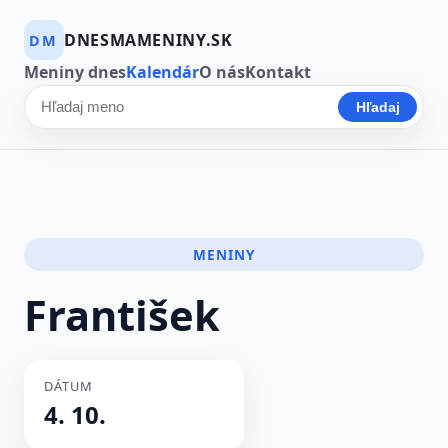
DNESMAMENINY.SK
DM
Meniny dnes
Kalendár
O nás
Kontakt
Hľadaj
Hľadať meno
MENINY
František
DÁTUM
4. 10.