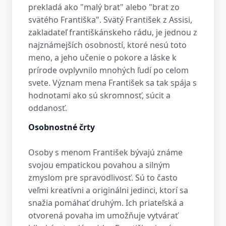
prekladá ako "malý brat" alebo "brat zo
svätého Františka". Svätý František z Assisi,
zakladateľ františkánskeho rádu, je jednou z
najznámejších osobností, ktoré nesú toto
meno, a jeho učenie o pokore a láske k
prírode ovplyvnilo mnohých ľudí po celom
svete. Význam mena František sa tak spája s
hodnotami ako sú skromnosť, súcit a
oddanosť.
Osobnostné črty
Osoby s menom František bývajú známe
svojou empatickou povahou a silným
zmyslom pre spravodlivosť. Sú to často
veľmi kreatívni a originálni jedinci, ktorí sa
snažia pomáhať druhým. Ich priateľská a
otvorená povaha im umožňuje vytvárať