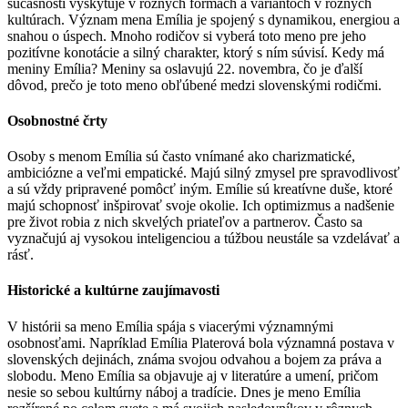
súčasnosti vyskytuje v rôznych formách a variantoch v rôznych
kultúrach. Význam mena Emília je spojený s dynamikou, energiou a
snahou o úspech. Mnoho rodičov si vyberá toto meno pre jeho
pozitívne konotácie a silný charakter, ktorý s ním súvisí. Kedy má
meniny Emília? Meniny sa oslavujú 22. novembra, čo je ďalší
dôvod, prečo je toto meno obľúbené medzi slovenskými rodičmi.
Osobnostné črty
Osoby s menom Emília sú často vnímané ako charizmatické,
ambiciózne a veľmi empatické. Majú silný zmysel pre spravodlivosť
a sú vždy pripravené pomôcť iným. Emílie sú kreatívne duše, ktoré
majú schopnosť inšpirovať svoje okolie. Ich optimizmus a nadšenie
pre život robia z nich skvelých priateľov a partnerov. Často sa
vyznačujú aj vysokou inteligenciou a túžbou neustále sa vzdelávať a
rásť.
Historické a kultúrne zaujímavosti
V histórii sa meno Emília spája s viacerými významnými
osobnosťami. Napríklad Emília Platerová bola významná postava v
slovenských dejinách, známa svojou odvahou a bojem za práva a
slobodu. Meno Emília sa objavuje aj v literatúre a umení, pričom
nesie so sebou kultúrny náboj a tradície. Dnes je meno Emília