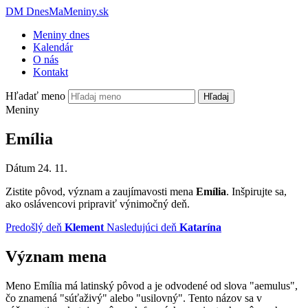
DM
DnesMaMeniny.sk
Meniny dnes
Kalendár
O nás
Kontakt
Hľadať meno
Hľadaj
Meniny
Emília
Dátum
24. 11.
Zistite pôvod, význam a zaujímavosti mena
Emília
. Inšpirujte sa,
ako oslávencovi pripraviť výnimočný deň.
Predošlý deň
Klement
Nasledujúci deň
Katarína
Význam mena
Meno Emília má latinský pôvod a je odvodené od slova "aemulus",
čo znamená "súťaživý" alebo "usilovný". Tento názov sa v