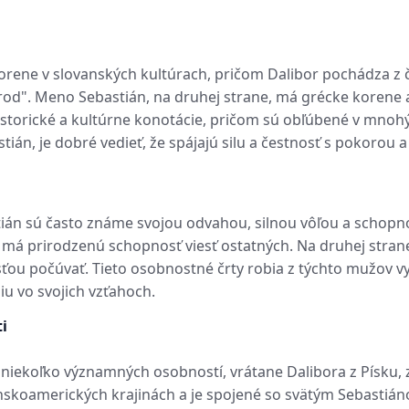
orene v slovanských kultúrach, pričom Dalibor pochádza z 
rod". Meno Sebastián, na druhej strane, má grécke korene a
istorické a kultúrne konotácie, pričom sú obľúbené v mnohý
ián, je dobré vedieť, že spájajú silu a čestnosť s pokorou a
án sú často známe svojou odvahou, silnou vôľou a schopnos
a má prirodzenú schopnosť viesť ostatných. Na druhej stran
ou počúvať. Tieto osobnostné črty robia z týchto mužov vyn
iu vo svojich vzťahoch.
i
a niekoľko významných osobností, vrátane Dalibora z Písk
inskoamerických krajinách a je spojené so svätým Sebastiá