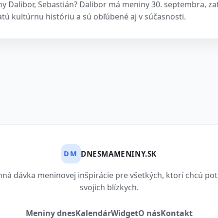
y Dalibor, Sebastián? Dalibor má meniny 30. septembra, zati
ú kultúrnu históriu a sú obľúbené aj v súčasnosti.
DNESMAMENINY.SK
DM
ná dávka meninovej inšpirácie pre všetkých, ktorí chcú pot
svojich blízkych.
Meniny dnes
Kalendár
Widget
O nás
Kontakt