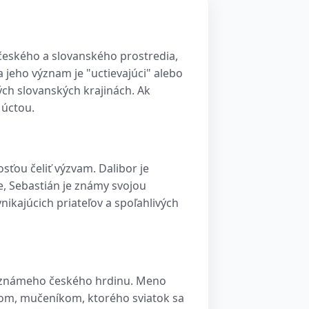
českého a slovanského prostredia,
 jeho význam je "uctievajúci" alebo
ch slovanských krajinách. Ak
 úctou.
ťou čeliť výzvam. Dalibor je
e, Sebastián je známy svojou
ikajúcich priateľov a spoľahlivých
u, známeho českého hrdinu. Meno
nom, mučeníkom, ktorého sviatok sa