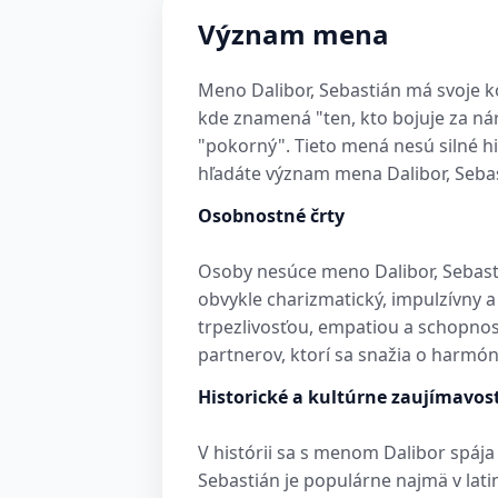
Význam mena
Meno Dalibor, Sebastián má svoje k
kde znamená "ten, kto bojuje za ná
"pokorný". Tieto mená nesú silné h
hľadáte význam mena Dalibor, Sebast
Osobnostné črty
Osoby nesúce meno Dalibor, Sebasti
obvykle charizmatický, impulzívny 
trpezlivosťou, empatiou a schopnosť
partnerov, ktorí sa snažia o harmón
Historické a kultúrne zaujímavost
V histórii sa s menom Dalibor spáj
Sebastián je populárne najmä v lat