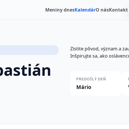
Meniny dnes
Kalendár
O nás
Kontakt
Zistite pôvod, význam a z
Inšpirujte sa, ako oslávenc
bastián
PREDOŠLÝ DEŇ
Mário