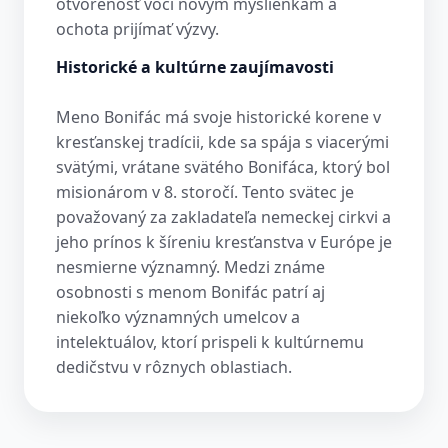
otvorenosť voči novým myšlienkam a
ochota prijímať výzvy.
Historické a kultúrne zaujímavosti
Meno Bonifác má svoje historické korene v
kresťanskej tradícii, kde sa spája s viacerými
svätými, vrátane svätého Bonifáca, ktorý bol
misionárom v 8. storočí. Tento svätec je
považovaný za zakladateľa nemeckej cirkvi a
jeho prínos k šíreniu kresťanstva v Európe je
nesmierne významný. Medzi známe
osobnosti s menom Bonifác patrí aj
niekoľko významných umelcov a
intelektuálov, ktorí prispeli k kultúrnemu
dedičstvu v rôznych oblastiach.