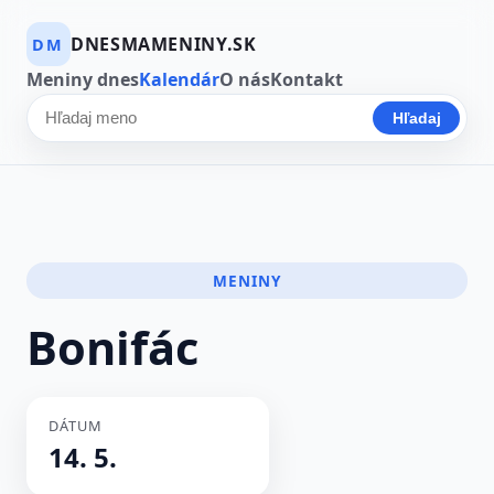
DNESMAMENINY.SK
DM
Meniny dnes
Kalendár
O nás
Kontakt
Hľadaj
Hľadať meno
MENINY
Bonifác
DÁTUM
14. 5.