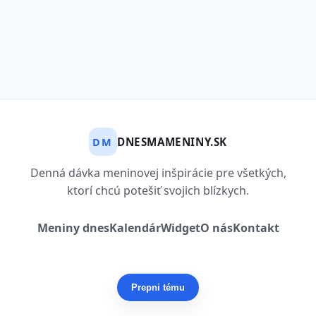
DNESMAMENINY.SK
DM
Denná dávka meninovej inšpirácie pre všetkých,
ktorí chcú potešiť svojich blízkych.
Meniny dnes
Kalendár
Widget
O nás
Kontakt
Prepni tému