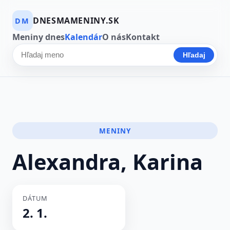
DNESMAMENINY.SK
DM
Meniny dnes
Kalendár
O nás
Kontakt
Hľadaj
Hľadať meno
MENINY
Alexandra, Karina
DÁTUM
2. 1.