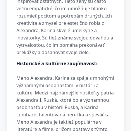
inšpirovať ostatných. Tieto ženy sú často
veľmi empatické, čo im umožňuje hlboko
rozumieť pocitom a potrebám druhých. Ich
kreativita a zmysel pre estetično robia z
Alexandra, Karina skvelé umelkyne a
inovátorky. Sú tiež známe svojou odvahou a
vytrvalosťou, čo im pomáha prekonávať
prekážky a dosahovať svoje ciele.
Historické a kultúrne zaujímavosti
Meno Alexandra, Karina sa spája s mnohými
významnými osobnosťami v histórii a
kultúre. Medzi najznámejšie nositeľky patria
Alexandra I. Ruská, ktorá bola významnou
osobnosťou v histórii Ruska, a Karina
Lombard, talentovaná herečka a speváčka.
Meno Alexandra je taktiež populárne v
literatúre a filme, pričom postavy s týmto